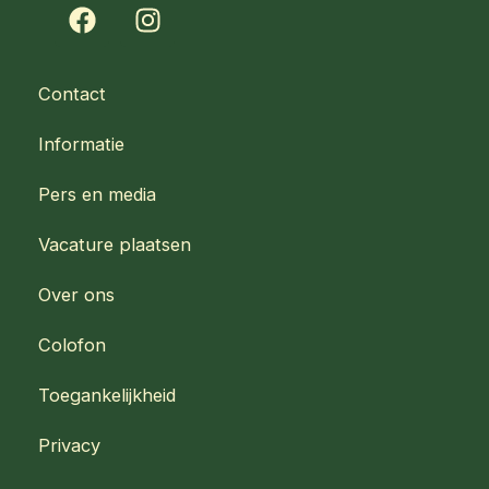
F
I
a
n
c
s
e
t
Contact
b
a
o
g
Informatie
o
r
k
a
Pers en media
m
Vacature plaatsen
Over ons
Colofon
Toegankelijkheid
Privacy