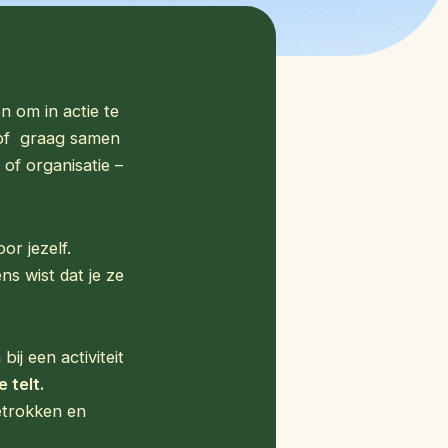
en om in actie te
 of graag samen
 of organisatie –
or jezelf.
s wist dat je ze
ij een activiteit
 telt.
etrokken en