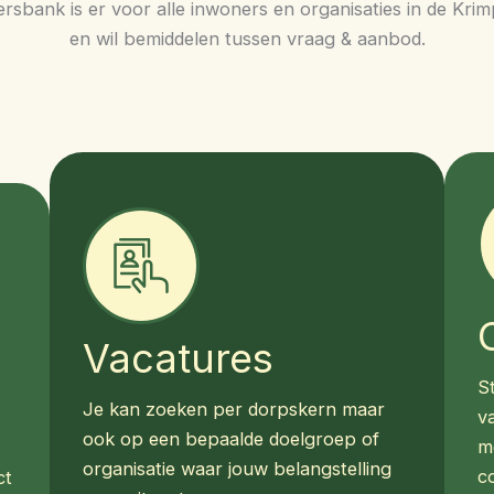
igersbank is er voor alle inwoners en organisaties in de Kr
en wil bemiddelen tussen vraag & aanbod.
Vacatures
S
Je kan zoeken per dorpskern maar
va
ook op een bepaalde doelgroep of
m
organisatie waar jouw belangstelling
c
ct