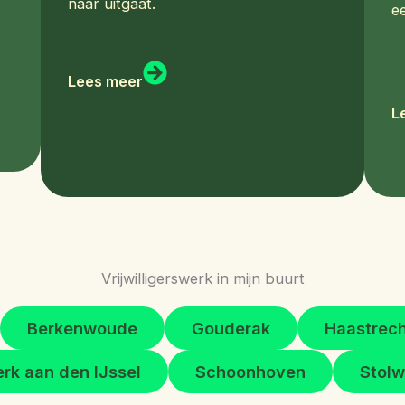
naar uitgaat.
e
Lees meer
L
Vrijwilligerswerk in mijn buurt
Berkenwoude
Gouderak
Haastrec
rk aan den IJssel
Schoonhoven
Stolw