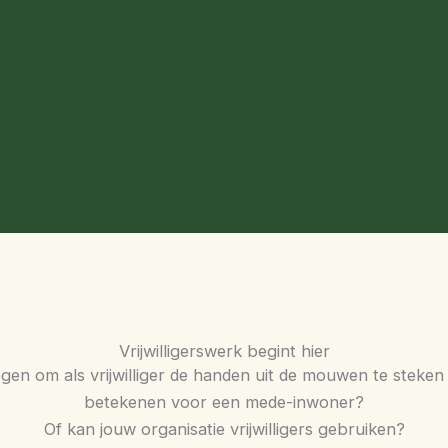
Vrijwilligerswerk begint hier
gen om als vrijwilliger de handen uit de mouwen te steken 
betekenen voor een mede-inwoner?
Of kan jouw organisatie vrijwilligers gebruiken?