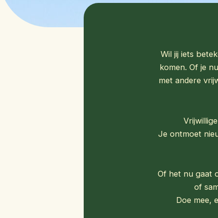
Wil jij iets bet
komen. Of je n
met andere vrijw
Vrijwilli
Je ontmoet nieu
Of het nu gaat o
of sa
Doe mee, e