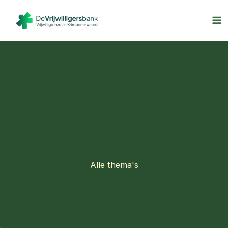
Thema’s
Ga
naar
de
inhoud
Alle thema's