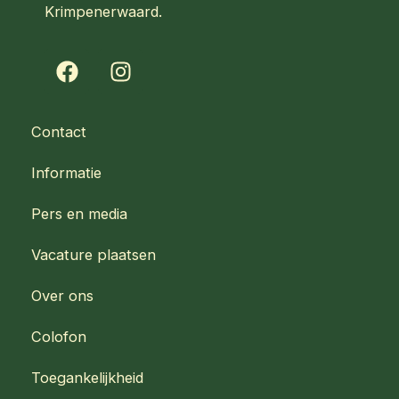
Krimpenerwaard.
F
I
a
n
c
s
e
t
Contact
b
a
o
g
Informatie
o
r
k
a
Pers en media
m
Vacature plaatsen
Over ons
Colofon
Toegankelijkheid