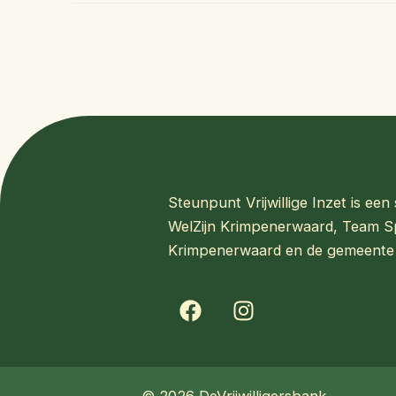
Steunpunt Vrijwillige Inzet is e
WelZijn Krimpenerwaard, Team S
Krimpenerwaard en de gemeente
F
I
a
n
c
s
e
t
b
a
© 2026 DeVrijwilligersbank