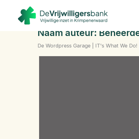
Ga
naar
de
inhoud
Naam auteur: Beheerde
De Wordpress Garage | IT's What We Do!