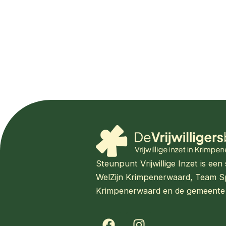
Steunpunt Vrijwillige Inzet is e
WelZijn Krimpenerwaard, Team S
Krimpenerwaard en de gemeente
F
I