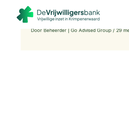
Ga
naar
Scouting Christiaan de 
de
inhoud
Door
Beheerder | Go Advised Group
/
29 me