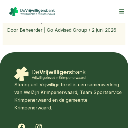
Ga
naar
Natuurrijk
de
inhoud
Door
Beheerder | Go Advised Group
/
2 juni 2026
Steunpunt Vrijwillige Inzet is een samenwerking
van WelZijn Krimpenerwaard, Team Sportservice
Krimpenerwaard en de gemeente
Krimpenerwaard.
F
I