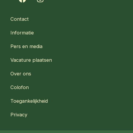
a
n
c
s
e
t
Contact
b
a
o
g
Informatie
o
r
k
a
Pers en media
m
Vacature plaatsen
Over ons
Colofon
Toegankelijkheid
Privacy