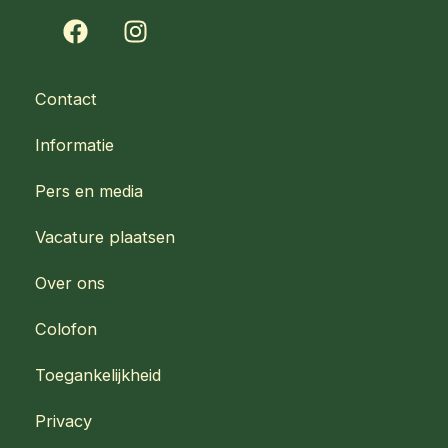
F
I
a
n
c
s
e
t
Contact
b
a
o
g
Informatie
o
r
k
a
Pers en media
m
Vacature plaatsen
Over ons
Colofon
Toegankelijkheid
Privacy