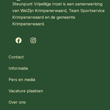
Steunpunt Vrijwillige Inzet is een samenwerking
van WelZijn Krimpenerwaard, Team Sportservice
Krimpenerwaard en de gemeente
Krimpenerwaard.
F
I
a
n
c
s
e
t
Contact
b
a
o
g
Informatie
o
r
k
a
Pers en media
m
Vacature plaatsen
Over ons