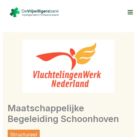
Ga
naar
de
inhoud
Maatschappelijke
Begeleiding Schoonhoven
Structureel