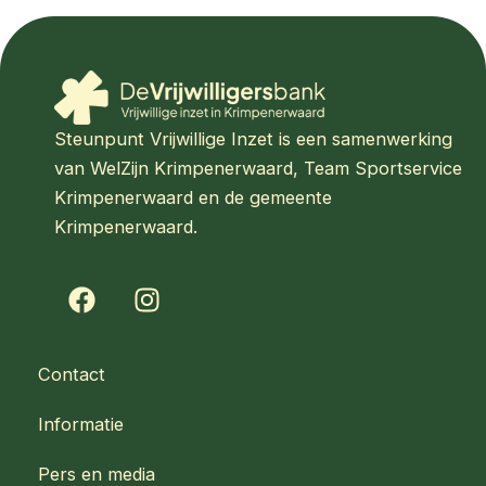
Steunpunt Vrijwillige Inzet is een samenwerking
van WelZijn Krimpenerwaard, Team Sportservice
Krimpenerwaard en de gemeente
Krimpenerwaard.
F
I
a
n
c
s
e
t
Contact
b
a
o
g
Informatie
o
r
k
a
Pers en media