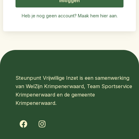
Inloggen
Heb je nog geen account? Maak hem hier aan.
Steunpunt Vrijwillige Inzet is een samenwerking
van WelZijn Krimpenerwaard, Team Sportservice
Krimpenerwaard en de gemeente
Krimpenerwaard.
F
I
a
n
c
s