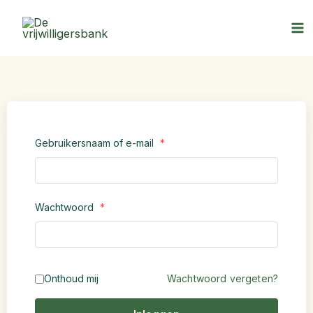
Login – URM
Ga
naar
de
inhoud
Gebruikersnaam of e-mail
*
Wachtwoord
*
Onthoud mij
Wachtwoord vergeten?