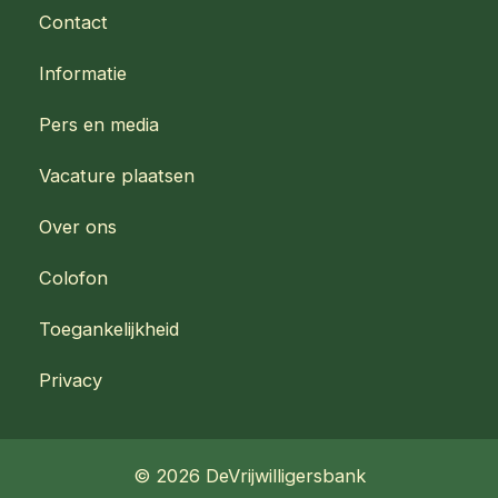
e
t
Contact
b
a
o
g
Informatie
o
r
k
a
Pers en media
m
Vacature plaatsen
Over ons
Colofon
Toegankelijkheid
Privacy
© 2026 DeVrijwilligersbank