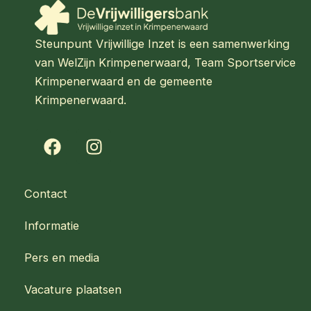
Steunpunt Vrijwillige Inzet is een samenwerking
van WelZijn Krimpenerwaard, Team Sportservice
Krimpenerwaard en de gemeente
Krimpenerwaard.
F
I
a
n
c
s
e
t
Contact
b
a
o
g
Informatie
o
r
k
a
Pers en media
m
Vacature plaatsen