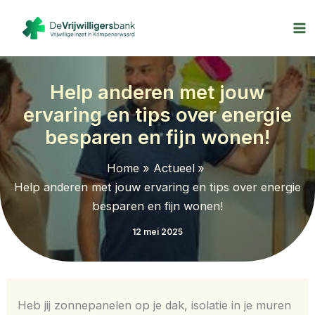
Ga
naar
de
inhoud
Help anderen met jouw
ervaring en tips over energie
besparen en fijn wonen!
Home
Actueel
Help anderen met jouw ervaring en tips over energie
besparen en fijn wonen!
12 mei 2025
Heb jij zonnepanelen op je dak, isolatie in je muren