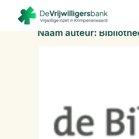
Zoek
Ga
naar:
naar
de
inhoud
Naam auteur: Bibliothe