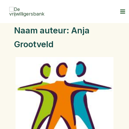
Zoek
Ga
naar:
naar
de
inhoud
Naam auteur: Anja
Grootveld