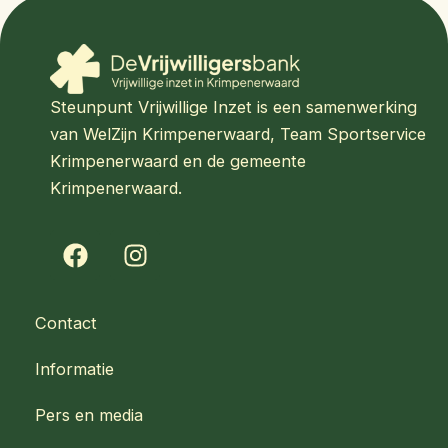
Steunpunt Vrijwillige Inzet is een samenwerking
van WelZijn Krimpenerwaard, Team Sportservice
Krimpenerwaard en de gemeente
Krimpenerwaard.
F
I
a
n
c
s
e
t
Contact
b
a
o
g
Informatie
o
r
k
a
Pers en media
m